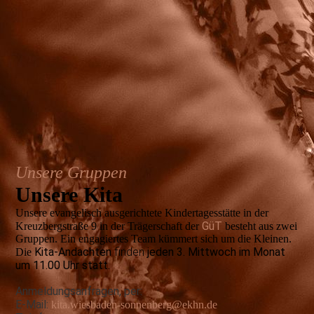
Unsere Gruppen
Unsere Kita
Unsere evangelisch ausgerichtete Kindertagesstätte in der
GüT
Kreuz­berg­straße 9 in der Trägerschaft der
besteht aus zwei
Gruppen. Ein engagiertes Team kümmert sich um die Kleinen.
Kita-Andachten
finden
jeden 3. Mittwoch im Monat
Die
um 11.00 Uhr statt.
Anmeldungsanfragen, per:
E-Mail:
kita.wiesbaden-sonnenberg@ekhn.de