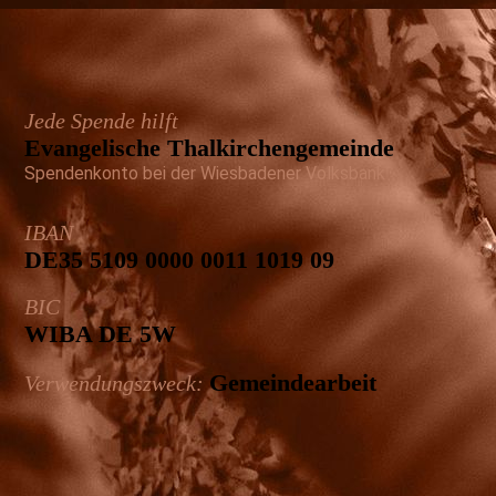
Jede Spende hilft
Evangelische Thal­kirchen­gemeinde
Spendenkonto bei der Wiesbadener Volksbank
IBAN
DE35 5109 0000 0011 1019 09
BIC
WIBA DE 5W
Gemeinde­arbeit
Verwendungszweck: