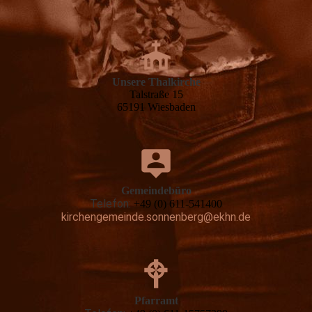
Unsere Thalkirche
Talstraße 15
65191 Wiesbaden
Gemeindebüro
Telefon:
+49 (0) 611-541400
kirchengemeinde.sonnenberg@ekhn.de
Pfarramt