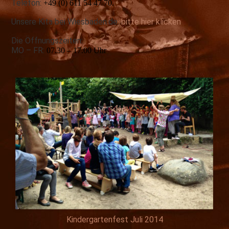
Telefon:
+49 (0) 611 54 47 70.
Unsere Kita bei Wiesbaden.de:
bitte hier klicken
Die Öffnungszeiten:
MO – FR:
07.30 – 17.00 Uhr
Kindergartenfest Juli 2014