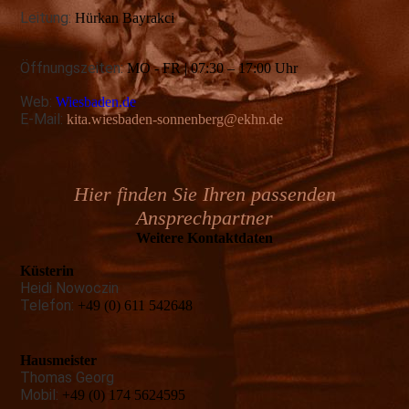
Leitung:
Hürkan Bayrakci
Öffnungszeiten:
MO - FR | 07:30 – 17:00 Uhr
Web:
Wiesbaden.de
E-Mail:
kita.wiesbaden-sonnenberg@ekhn.de
Hier finden Sie Ihren passenden
Ansprechpartner
Weitere Kontaktdaten
Küsterin
Heidi Nowoczin
Telefon:
+49 (0) 611 542648
Hausmeister
Thomas Georg
Mobil:
+49 (0) 174 5624595