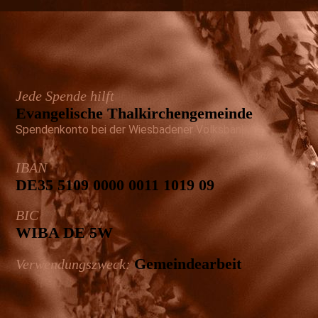
Jede Spende hilft
Evangelische Thal­kirchen­gemeinde
Spendenkonto bei der Wiesbadener Volksbank
IBAN
DE35 5109 0000 0011 1019 09
BIC
WIBA DE 5W
Gemeinde­arbeit
Verwendungszweck: