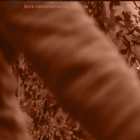
Telefon: +49 (
0) 611-15757399
E-Mail:
lieve.vandenameele@ekhn.de