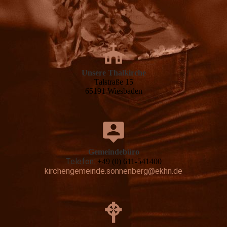
Unsere Thalkirche
Talstraße 15
65191 Wiesbaden
Gemeindebüro
Telefon:
+49 (0) 611-541400
kirchengemeinde.sonnenberg@ekhn.de