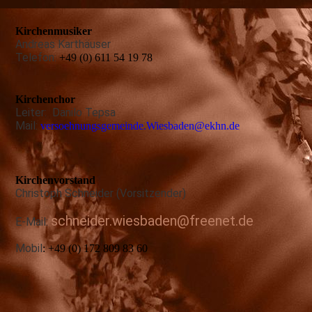
Kirchenmusiker
Andreas Karthäuser
Telefon:
+49 (0) 611 54 19 78
Kirchenchor
Leiter: Danilo Tepsa
Mail:
versoehnungsgemeinde.Wiesbaden@ekhn.de
Kirchenvorstand
Christoph Schneider (Vorsitzender)
schneider.wiesbaden@freenet.de
E-Mail:
Mobil
: +49 (0) 172 809 83 60