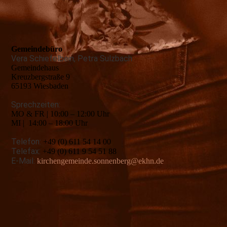
Gemeindebüro
Vera Schiefelbein, Petra Sulzbach
Gemeindehaus
Kreuzbergstraße 9
65193 Wiesbaden
Sprechzeiten:
MO & FR | 10:00 – 12:00 Uhr
MI | 14:00 – 18:00 Uhr
Telefon:
+49 (0) 611 54 14 00
Telefax:
+49 (0) 611 9 54 51 88
E-Mail:
kirchengemeinde.sonnenberg@ekhn.de