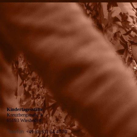
Kindertagesstätte
Kreuzbergstraße 9
65193 Wiesbaden
Telefon:
+49 (0) 611 54 47 70